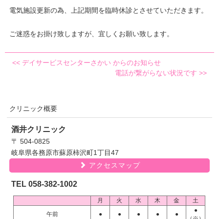
電気施設更新の為、上記期間を臨時休診とさせていただきます。
ご迷惑をお掛け致しますが、宜しくお願い致します。
<<
デイサービスセンターさかい からのお知らせ
電話が繋がらない状況です
>>
クリニック概要
酒井クリニック
〒 504-0825
岐阜県各務原市蘇原柿沢町1丁目47
アクセスマップ
TEL 058-382-1002
月
火
水
木
金
土
●
午前
●
●
●
●
●
（※）