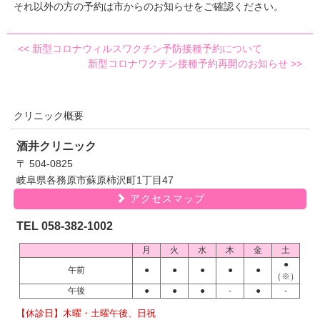
それ以外の方の予約は市からのお知らせをご確認ください。
<<
新型コロナウィルスワクチン予防接種予約について
新型コロナワクチン接種予約再開のお知らせ
>>
クリニック概要
酒井クリニック
〒 504-0825
岐阜県各務原市蘇原柿沢町1丁目47
アクセスマップ
TEL 058-382-1002
月
火
水
木
金
土
●
午前
●
●
●
●
●
（※）
午後
●
●
●
-
●
-
【休診日】木曜・土曜午後、日祝