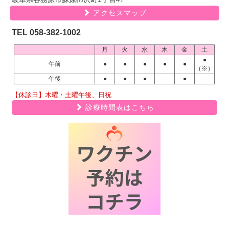
アクセスマップ
TEL 058-382-1002
月
火
水
木
金
土
●
午前
●
●
●
●
●
（※）
午後
●
●
●
-
●
-
【休診日】木曜・土曜午後、日祝
診療時間表はこちら